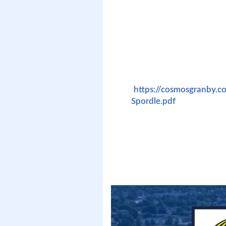
toute personne dont le do
MÉMO VOLET COMPÉTI
le coût de la cotisation. A
doit avoir participé au ca
Pour valider l’affiliation,
complétés entièrement. D
(
https://cosmosgranby.
Spordle.pdf
), télécharge
blanc et signer les docum
sera automatiquement sus
conforme.
IMPORTANT : Afin d’accéder au 
le paiement doivent avoir été 
automatiquement refusé à tout