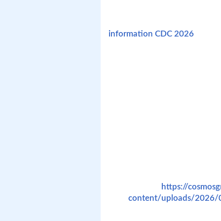
Pour mieux comprendre en quo
développement de club), veuill
information CDC 2026
Pour toute question d’ordre t
courriel avec notre DT, M. Massi
MÉMO CDC U4 À U12 
complet (un maillot, un sh
d’inscription et devra êt
tibias est obligatoire et
Ne pas oublier également 
au nom de votre enfant à 
approuvées sont acceptées
ne sera fait. Vous devez 
groupe, tel qu’indiqué à 
Spordle (
https://cosmos
content/uploads/2026/0
de face à partir des épau
Soccer et Soccer Québec.