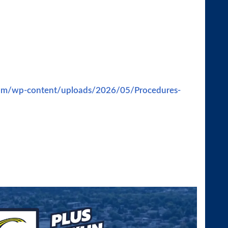
ssier n’est pas conforme.
TIF
: À noter que l’uniforme complet est inclus dans
fin que l’inscription à ce groupe soit valide, l’athlète
mp et avoir obtenu la confirmation de sa sélection.
 l’inscription et le paiement doivent avoir été
e plus, vous devez créer votre compte Spordle
com/wp-content/uploads/2026/05/Procedures-
r une photo de face à partir des épaules sur fond
ents de Canada Soccer et Soccer Québec. L’affiliation
pendue à toute personne dont le dossier n’est pas
terrain et participer aux séances, l'inscription et
complétés entièrement. L'accès sera
e personne dont le dossier n'est pas conforme.