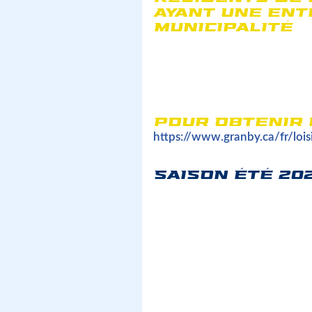
AYANT UNE ENT
MUNICIPALITÉ
Les résidents de Granby et des v
doivent obligatoirement s’inscri
aura besoin d'une carte d’accès-
courriel. Si vous éprouvez des 
s.v.p. communiquer avec Gran
POUR OBTENIR 
https://www.granby.ca/fr/loisir
SAISON ÉTÉ 20
OUVERTURE DE LA PLATEFO
MATCHS SOCCER À 7
: Lundi 
OUVERTURE DE LA PÉRIODE
COMPÉTITIVES U13 & +
: Lun
N.B.
Lors de l'inscription, vous
parenthèses) de votre enfant, a