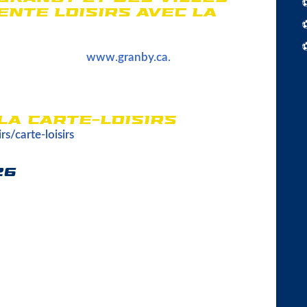
ENTE LOISIRS AVEC LA
illes ayant une entente loisirs avec la municipalité
re en ligne via le
www.granby.ca
.
Chaque athlète
loisirs valide, d’une carte de crédit et d’une adresse
difficultés avec la plateforme informatique, veuillez
by Multi-Sports au 450-776-8350.
LA CARTE-LOISIRS
s/carte-loisirs
26
RME D’INSCRIPTION CDC U4 À U12 & FORMAT
9 mars, 10h.
 DE PAIEMENT DES COTISATIONS DES ÉQUIPES
di 23 mars, 10.
 devez tenir compte de l'année de naissance (entre
fin de sélectionner la catégorie adéquate.