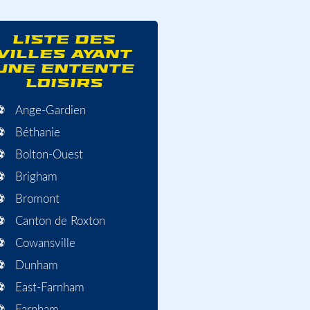
LISTE DES
VILLES AYANT
UNE ENTENTE
LOISIRS
Ange-Gardien
Béthanie
Bolton-Ouest
Brigham
Bromont
Canton de Roxton
Cowansville
Dunham
East-Farnham
Farnham