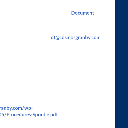
i consiste le programme CDC (Centre de
ez consulter le document suivant:
Document
echnique, nous vous invitons à communiquer par
nis Bounif, à l’adresse :
dt@cosmosgranby.com
.
& FORMAT MATCHS SOCCER À 7
: L’uniforme
ort et une paire de bas) est inclus dans le coût
re porté à chacune des séances. Le port des protège-
 les souliers de soccer sont fortement recommandés.
d’avoir une bouteille d’eau bien remplie et identifiée
chacune des séances. Seules les lunettes sportives
. À moins d’avis contraire, aucun appel ni courriel
donc vous présenter à la première séance de votre
l’horaire. De plus, vous devez créer votre compte
granby.com/wp-
5/Procedures-Spordle.pdf
), télécharger une photo
les sur fond blanc et signer les documents de Canada
 L’affiliation sera automatiquement suspendue à