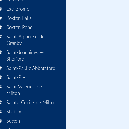
Lac-Brome
Roxton Falls
Roxton Pond
Saint-Alphonse-de-
Granby
Saint-Joachim-de-
Shefford
Saint-Paul d’Abbotsford
Saint-Pie
Saint-Valérien-de-
Milton
Sainte-Cécile-de-Milton
Shefford
Sutton